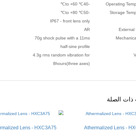
-40℃ to +60℃
Operating Temp
-50℃ to +80℃
Storage Temp
IP67 - front lens only
AR
External
70g shock pulse with a 11ms
Mechanica
half-sine profile
4.3g rms random vibration for
V
8hours(three axes)
 ذات الصلة
rmalized Lens - HXC3A75
Athermalized Lens - H