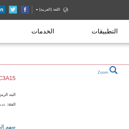
اللغة (العربية)
التطبيقات
الخدمات
Zoom
XC3A15
البند الرمز
الفئة:
عدسة ال
سهم إ