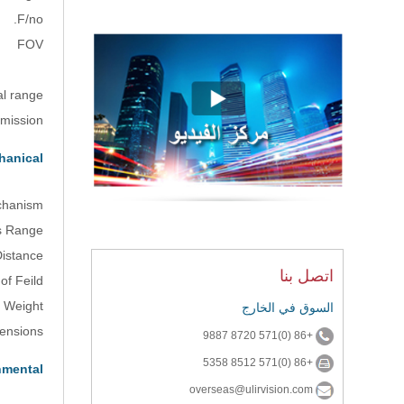
F/no.
FOV
al range
mission
hanical
chanism
s Range
Distance
اتصل بنا
of Feild
Weight
السوق في الخارج
ensions
+86 (0)571 8720 9887
+86 (0)571 8512 5358
nmental
overseas@ulirvision.com