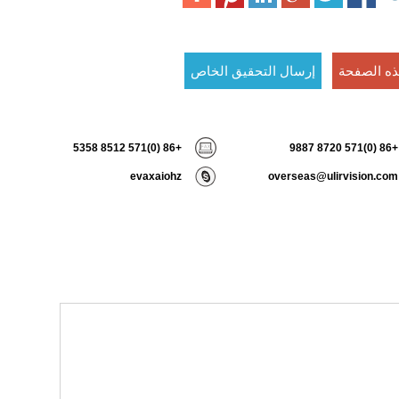
ه الصفحة
إرسال التحقيق الخاص
+86 (0)571 8512 5358
+86 (0)571 8720 9887
evaxaiohz
overseas@ulirvision.com