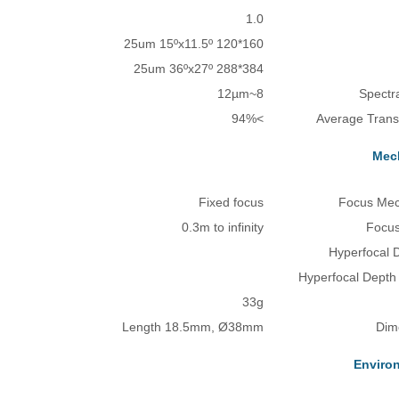
1.0
160*120 25um 15ºx11.5º
384*288 25um 36ºx27º
8~12µm
Spectr
>94%
Average Trans
Mec
Fixed focus
Focus Me
0.3m to infinity
Focu
Hyperfocal 
Hyperfocal Depth 
33g
Length 18.5mm, Ø38mm
Dim
Enviro