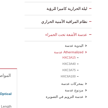
ليلة الحرارية كاميرا للرؤية
نظام المراقبة الأمنية الحراري
عدسة الأشعة تحت الحمراء
اليدوية عدسة
Athermalized عدسة
HXC3A15
HXC3A40
HXC3A75
المواص
HXC6A100
بمحركات عدسة
مزدوج عدسة
Optical
عدسة التزويم في التصويرة
 Length