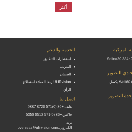
أكثر
ة المركبة
الخدمة والدعم
Selina30 384×2
استشارات التطبيق
التدريب
ادي التصوير
الضمان
Wolf بكسل
ULIRvision رضا العملاء استطلاع
الرأي
حدة التصوير
اتصل بنا
هاتف:+86 (0)571 8720 9887
فاكس:+86 (0)571 8512 5358
بريد
الكتروني:overseas@ulirvision.com