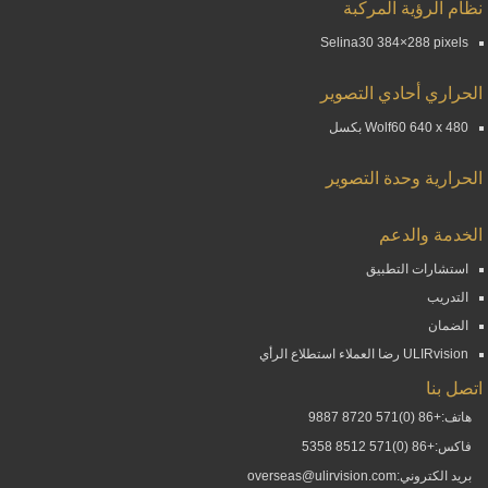
نظام الرؤية المركبة
Selina30 384×288 pixels
الحراري أحادي التصوير
Wolf60 640 x 480 بكسل
الحرارية وحدة التصوير
الخدمة والدعم
استشارات التطبيق
التدريب
الضمان
ULIRvision رضا العملاء استطلاع الرأي
اتصل بنا
هاتف:+86 (0)571 8720 9887
فاكس:+86 (0)571 8512 5358
بريد الكتروني:overseas@ulirvision.com