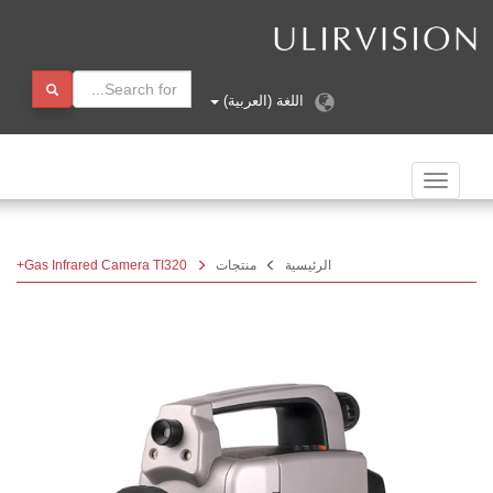
اللغة (العربية)
الملاحة
تبديل
الرئيسية
منتجات
Gas Infrared Camera TI320+