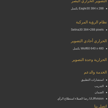
التصوير الحراري البصر
Eagle30 384 x 288 بكسل
نظام الرؤية المركبة
Selina30 384×288 pixels
الحراري أحادي التصوير
Wolf60 640 x 480 بكسل
الحرارية وحدة التصوير
الخدمة والدعم
استشارات التطبيق
التدريب
الضمان
ULIRvision رضا العملاء استطلاع الرأي
اتصل بنا