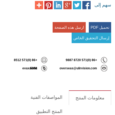
سهم إلى
تحميل PDF
ارسل هذه الصفحة
إرسال التحقيق الخاص
+86 (0)571 8512
+86 (0)571 8720 9887
evaxaiohz
5358
overseas@ulirvision.com
المواصفات الفنية
معلومات المنتج
المنتج التطبيق