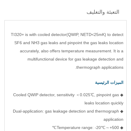
التعبئة والتغليف
TI320+ is with cooled detector(QWIP, NETD<25mK) to detect
SF6 and NH3 gas leaks and pinpoint the gas leaks location
accurately, also offers temperature measurement. It is a
multifunctional device for gas leakage detection and
thermograph applications.
الميزات الرئيسية
◆ Cooled QWIP detector, sensitivity ＜0.025℃, pinpoint gas
leaks location quickly
◆ Dual-application: gas leakage detection and thermograph
application
◆ Temperature range: -20℃～+500℃