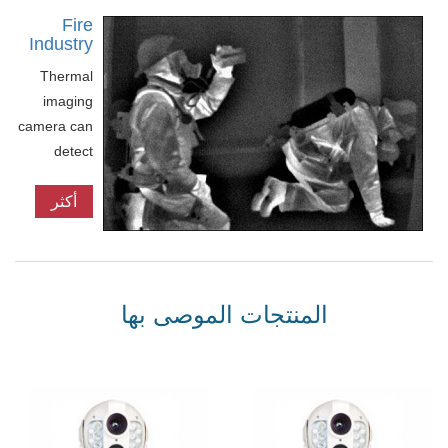
Fire
Industry
Thermal
imaging
camera can
detect
infrared ray
أكثر
emitted by
the
electrical
device and
produce a
المنتجات الموصى بها
thermal
image in
accordance
with the
surface