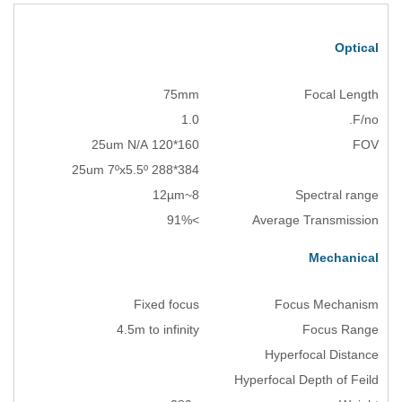
75mm
1.0
160*120 25um N/A
384*288 25um 7ºx5.5º
8~12µm
>91%
Fixed focus
4.5m to infinity