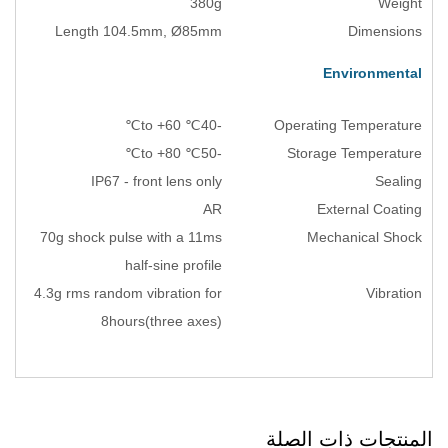
380g
Length 104.5mm, Ø85mm
-40℃ to +60℃
-50℃ to +80℃
IP67 - front lens only
AR
70g shock pulse with a 11ms
half-sine profile
4.3g rms random vibration for
8hours(three axes)