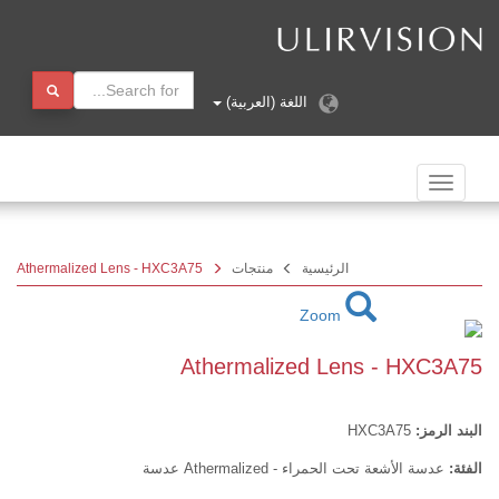
(العربية)
منتجات
Athermalized Lens - HXC3A75
Athermal
سة