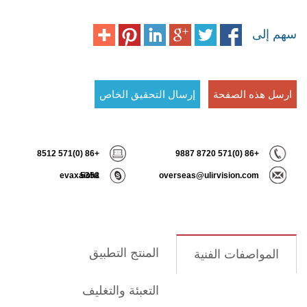
 التحقيق الخاص
+86 (0)571 8512
evaxaiohz
5358
ov
المنتج التطبيق
التعبئة والتغليف