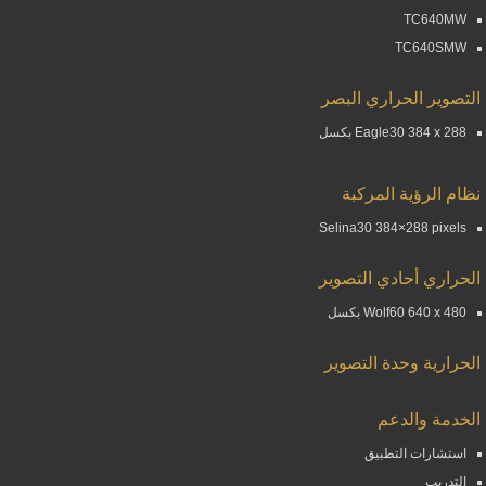
TC640MW
TC640SMW
التصوير الحراري البصر
Eagle30 384 x 288 بكسل
نظام الرؤية المركبة
Selina30 384×288 pixels
الحراري أحادي التصوير
Wolf60 640 x 480 بكسل
الحرارية وحدة التصوير
الخدمة والدعم
استشارات التطبيق
التدريب