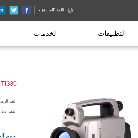
اللغة (العربية)
التطبيقات
الخدمات
TI330+
البند الرمز
الفئة:
تطبي
سهم إ