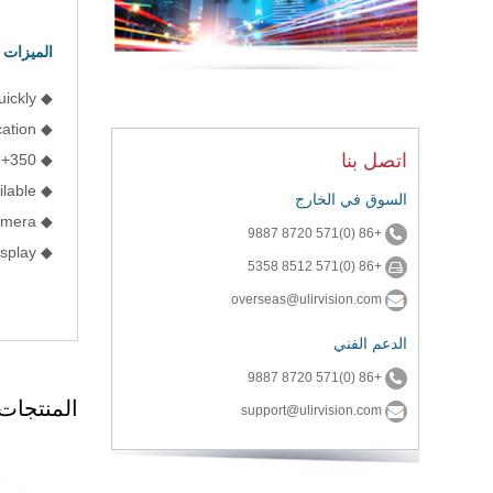
الميزات 
◆ Cooled QWIP detector, sensitivity ≤0.025℃, pinpoint gas leaks location quickly
◆ Dual-application: Gas leakage detection and thermograph application
اتصل بنا
◆ Temperature range: -20℃～+350℃
◆ Interchangeable lenses available
السوق في الخارج
◆ Built-in 5.0 MP digital camera
+86 (0)571 8720 9887
◆ Folding and 270°rotatable display
+86 (0)571 8512 5358
overseas@ulirvision.com
الدعم الفني
+86 (0)571 8720 9887
المنتجات
support@ulirvision.com