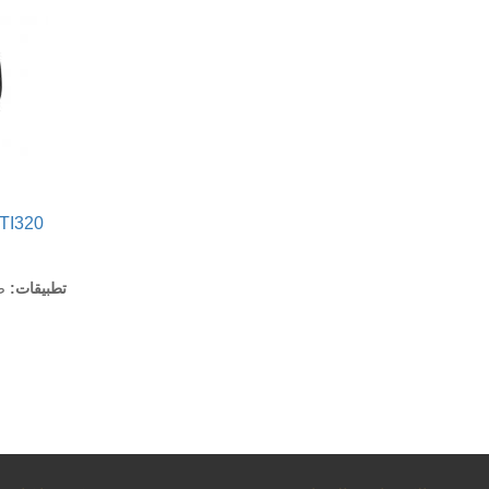
TI320+
تطبيقات:
صن