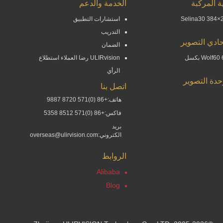
ة المركبة
الخدمة والدعم
Selina30 384×2
استشارات التطبيق
التدريب
ادي التصوير
الضمان
Wolf بكسل
ULIRvision رضا العملاء استطلاع
الرأي
حدة التصوير
اتصل بنا
هاتف:+86 (0)571 8720 9887
فاكس:+86 (0)571 8512 5358
بريد
الكتروني:overseas@ulirvision.com
الروابط
Alibaba
Blog