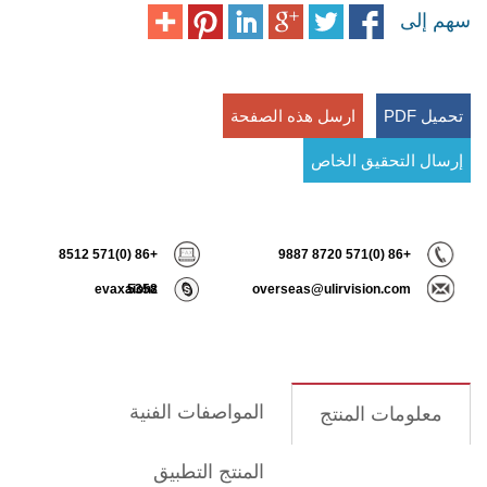
سهم إلى
تحميل PDF
ارسل هذه الصفحة
إرسال التحقيق الخاص
+86 (0)571 8512
+86 (0)571 8720 9887
evaxaiohz
5358
overseas@ulirvision.com
المواصفات الفنية
معلومات المنتج
المنتج التطبيق