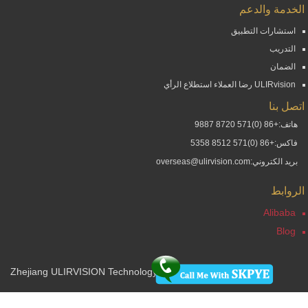
الخدمة والدعم
استشارات التطبيق
التدريب
الضمان
ULIRvision رضا العملاء استطلاع الرأي
اتصل بنا
هاتف:+86 (0)571 8720 9887
فاكس:+86 (0)571 8512 5358
بريد الكتروني:overseas@ulirvision.com
الروابط
Alibaba
Blog
©2005-2026. Zhejiang ULIRVISION Technology Co., LTD